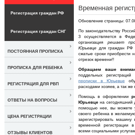
Временная регист
Регистрация граждан РФ
Обновление страницы: 07.0
По законодательству Росс
Регистрация граждан СНГ
3 осуществляется в Фед
организация
решает про
Юрьевце
для граждан РФ 
ПОСТОЯННАЯ ПРОПИСКА
сжатые сроки приобрести н
отрезок времени!!
ПРОПИСКА ДЛЯ РЕБЕНКА
Обращаем ваше вниман
поддельных регистраци
прописки в Юрьевце
обус
РЕГИСТРАЦИЯ ДЛЯ РВП
расходами хозяев, а так же
Помощь в оформлении
р
ОТВЕТЫ НА ВОПРОСЫ
Юрьевце
на сегодняшний д
помощью нее, вы можете у
своего ребенка в желаемую
ЦЕНА РЕГИСТРАЦИИ
зарегистрировать машину 
временной регистрации в
всеми социальными услуга
ОТЗЫВЫ КЛИЕНТОВ