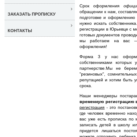
Срок оформления
офици
обращении к нам, составля
ЗАКАЗАТЬ ПРОПИСКУ
подготовке и оформлению 
нужно искать собственник
регистрации в Юрьевце с 
КОНТАКТЫ
готовых документов провод
мы работаем на вас —
оформления!
Форма 3 у нас оформл
собственниками которых 
партнерстве.Мы не берем
"резиновых", сомнительны
репутацией и хотим быть 
срока.
Наши менеджеры постара
временную регистрацию
регистрация
- это постанов
где человек временно нахо
вас уже есть прописка по 
записать детей в школу и
придется лишаться посто
можете отправить ребенка 